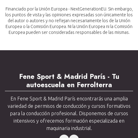
Financiado por la Unión Europea - NextGenerationEU. Sin embargo,
los puntos de vista y las opiniones expresadas son únicamente los
del autor o autores y no reflejan necesariamente los de la Unión
Europea o la Comisión Europea. Ni la Unión Europea ni la Comisión
Europea pueden ser consideradas responsables de las mismas.
Fene Sport & Madrid París - Tu
autoescuela en Ferrolterra
En Fene Sport & Madrid París encontrarás una amplia
variedad de permisos de conducción y cursos formativos
para la conducción profesional. Disponemos de cursos
intensivos y ofrecemos formación especializada en
maquinaria industrial.