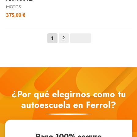
MOTOS
375,00 €
1
2
¿Por qué elegirnos como tu
autoescuela en Ferrol?
Pago 100% seguro