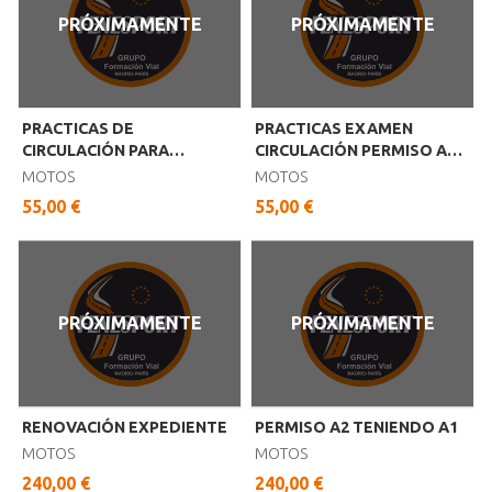
PRÓXIMAMENTE
PRÓXIMAMENTE
PRACTICAS DE
PRACTICAS EXAMEN
CIRCULACIÓN PARA
CIRCULACIÓN PERMISO A1
PERMISO A1 A2
A2
MOTOS
MOTOS
55,00 €
55,00 €
PRÓXIMAMENTE
PRÓXIMAMENTE
RENOVACIÓN EXPEDIENTE
PERMISO A2 TENIENDO A1
MOTOS
MOTOS
240,00 €
240,00 €