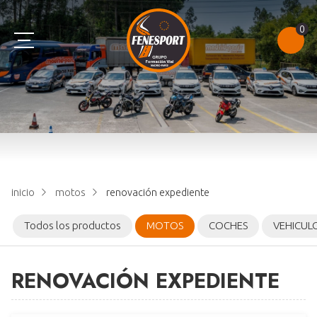
0
AM
B
C
TEST
A1
B+E
D
NOTAS DE EXAMEN
A2
E
CONSULTAR PUNTOS
inicio
motos
renovación expediente
A
CAP
Todos los productos
MOTOS
COCHES
VEHICUL
RENOVACIÓN EXPEDIENTE