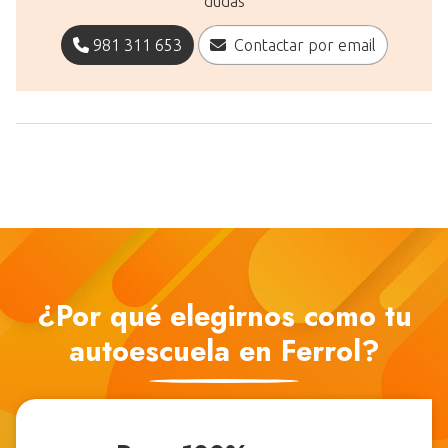
dudas
981 311 653
Contactar por email
¿Por qué elegirnos como tu
autoescuela en Ferrol?