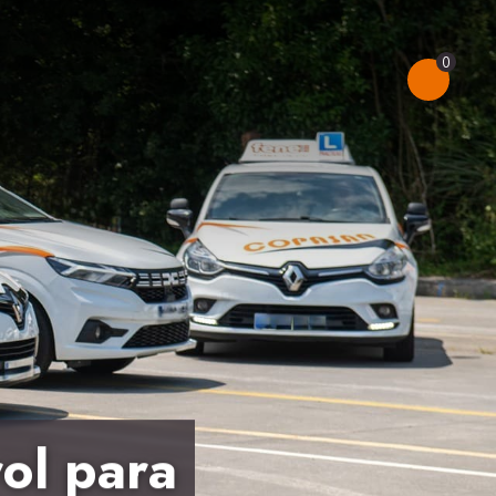
0
ol para