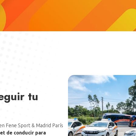
 conducir los vehículos
 la conducción de motos
años de antigüedad en el
eguir tu
 en Fene Sport & Madrid París
net de conducir para