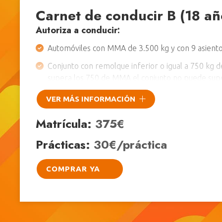
Carnet de conducir B (18 añ
Autoriza a conducir:
Automóviles con MMA de 3.500 kg y con 9 asientos
Conjunto con remolque inferior o igual a 750 kg 
supera los 750 de MMA el conjunto no puede supe
MMA).
VER MÁS INFORMACIÓN
Triciclos y cuatriciclos de motor. Es necesario tene
Matrícula:
375€
con potencia máxima de 15 kW.
Vehículos especiales no agrícolas o sus conjuntos
Prácticas:
30€/práctica
supere los 40 km/h y MMA 3.500 kg. Todo tipo de
agrícola.
COMPRAR YA
Pruebas a superar:
Examen teórico común y exam
circulación.
*Exención del teórico común poseyendo permiso A1 o A