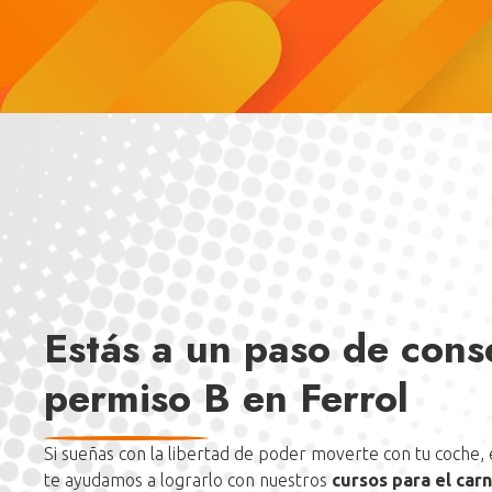
Otros conceptos:
Obtener el permiso B autoriza a
autorizados en el permiso AM, LCM, LVA y autoriza a
de hasta 125cc siempre y cuando se tenga más de 3 
permiso B.
Estás a un paso de cons
permiso B en Ferrol
Si sueñas con la libertad de poder moverte con tu coche,
te ayudamos a lograrlo con nuestros
cursos para el car