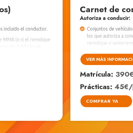
os)
Carnet de co
Autoriza a conducir:
 incluido el conductor.
Conjuntos de vehículo
los que autoriza a con
de MMA (o si el remolque
remolque o semirrem
rar los 3.500 kg de
3.500 kg.
VER MÁS INFORMAC
Pruebas a superar:
1 
r 21 años para triciclos
cerrado y 1 examen práctic
Matrícula:
390
Otros conceptos:
Para
 cuya velocidad máxima no
Prácticas:
45€/
posesión del permiso B.
 vehículo especial
COMPRAR YA
en práctico de
2.