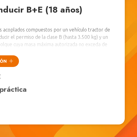
nducir B+E (18 años)
s acoplados compuestos por un vehículo tractor de
ducir el permiso de la clase B (hasta 3.500 kg) y un
olque cuya masa máxima autorizada no exceda de
IÓN
examen específico, 1 examen práctico de circuito
o de circulación en vías abiertas al tráfico.
€
 obtener este permiso es necesario estar en
práctica