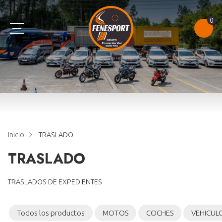
0
AM
B
C
TEST
A1
B+E
D
NOTAS DE EXAMEN
A2
E
CONSULTAR PUNTOS
Inicio
TRASLADO
A
CAP
TRASLADO
TRASLADOS DE EXPEDIENTES
Todos los productos
MOTOS
COCHES
VEHICUL