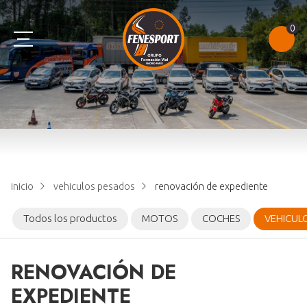
0
AM
B
C
TEST
A1
B+E
D
NOTAS DE EXAMEN
A2
E
CONSULTAR PUNTOS
inicio
vehiculos pesados
renovación de expediente
A
CAP
Todos los productos
MOTOS
COCHES
VEHICUL
RENOVACIÓN DE
EXPEDIENTE