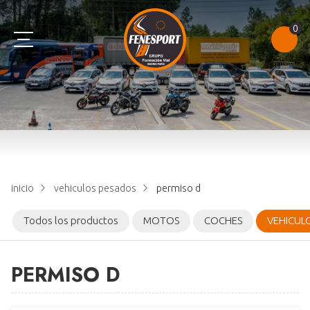
0
AM
B
C
TEST
A1
B+E
D
NOTAS DE EXAMEN
A2
E
CONSULTAR PUNTOS
inicio
vehiculos pesados
permiso d
A
CAP
Todos los productos
MOTOS
COCHES
VEHICUL
PERMISO D