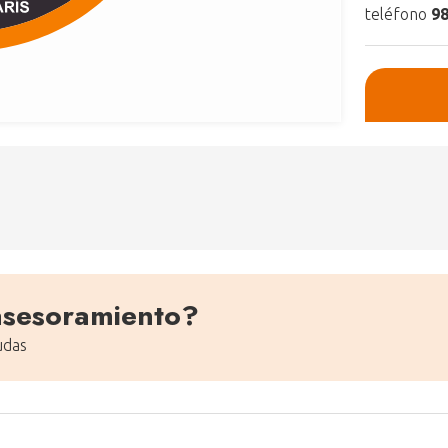
teléfono
98
asesoramiento?
udas