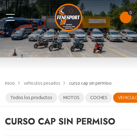
0
AM
B
C
TEST
A1
B+E
D
NOTAS DE EXAMEN
A2
E
CONSULTAR PUNTOS
inicio
vehiculos pesados
curso cap sin permiso
A
CAP
Todos los productos
MOTOS
COCHES
VEHICUL
CURSO CAP SIN PERMISO