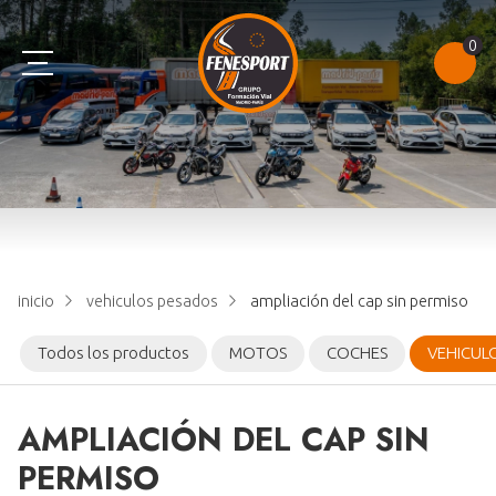
0
AM
B
C
TEST
A1
B+E
D
NOTAS DE EXAMEN
A2
E
CONSULTAR PUNTOS
inicio
vehiculos pesados
ampliación del cap sin permiso
A
CAP
Todos los productos
MOTOS
COCHES
VEHICUL
AMPLIACIÓN DEL CAP SIN
PERMISO